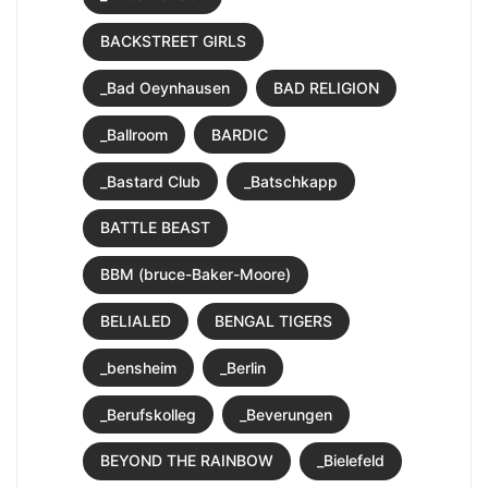
BACKSTREET GIRLS
_Bad Oeynhausen
BAD RELIGION
_Ballroom
BARDIC
_Bastard Club
_Batschkapp
BATTLE BEAST
BBM (bruce-Baker-Moore)
BELIALED
BENGAL TIGERS
_bensheim
_Berlin
_Berufskolleg
_Beverungen
BEYOND THE RAINBOW
_Bielefeld