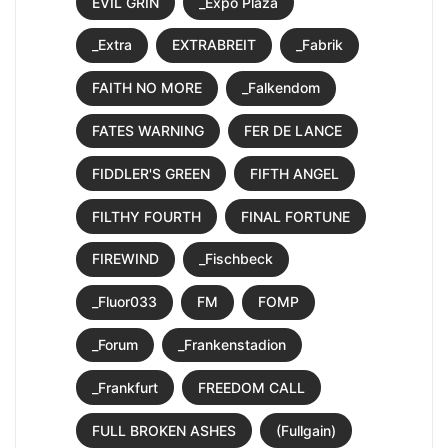
EVIL GRIN
_Expo Plaza
_Extra
EXTRABREIT
_Fabrik
FAITH NO MORE
_Falkendom
FATES WARNING
FER DE LANCE
FIDDLER'S GREEN
FIFTH ANGEL
FILTHY FOURTH
FINAL FORTUNE
FIREWIND
_Fischbeck
_Fluor033
FM
FOMP
_Forum
_Frankenstadion
_Frankfurt
FREEDOM CALL
FULL BROKEN ASHES
(Fullgain)