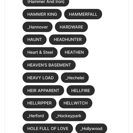
(Hammer And Iron)
HAMMER KING
HAMMERFALL
_Hannover
HARDWARE
HAUNT
HEADHUNTER
Heart & Steel
HEATHEN
HEAVEN'S BASEMENT
HEAVY LOAD
_Hechelei
HEIR APPARENT
HELLFIRE
HELLRIPPER
HELLWITCH
_Herford
_Hockeypark
HOLE FULL OF LOVE
_Hollywood