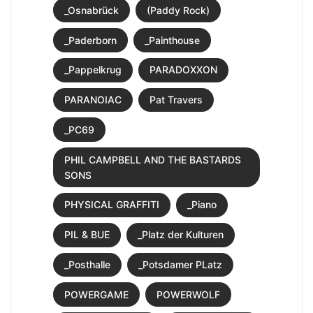
_Osnabrück
(Paddy Rock)
_Paderborn
_Painthouse
_Pappelkrug
PARADOXXON
PARANOIAC
Pat Travers
_PC69
PHIL CAMPBELL AND THE BASTARDS
SONS
PHYSICAL GRAFFITI
_Piano
PIL & BUE
_Platz der Kulturen
_Posthalle
_Potsdamer PLatz
POWERGAME
POWERWOLF