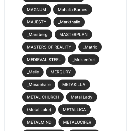
MAGNUM
Mahalia Barnes
MAJESTY
_Markthalle
_Marsberg
MASTERPLAN
MASTERS OF REALITY
_Matrix
MEDIEVAL STEEL
_Meisenfrei
_Melle
MERQURY
_Messehalle
METAKILLA
METAL CHURCH
Metal Lady
(Metal Lake)
METALLICA
METALMIND
METALUCIFER