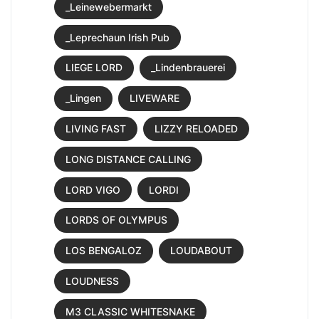
_Leinewebermarkt
_Leprechaun Irish Pub
LIEGE LORD
_Lindenbrauerei
_Lingen
LIVEWARE
LIVING FAST
LIZZY RELOADED
LONG DISTANCE CALLING
LORD VIGO
LORDI
LORDS OF OLYMPUS
LOS BENGALOZ
LOUDABOUT
LOUDNESS
M3 CLASSIC WHITESNAKE