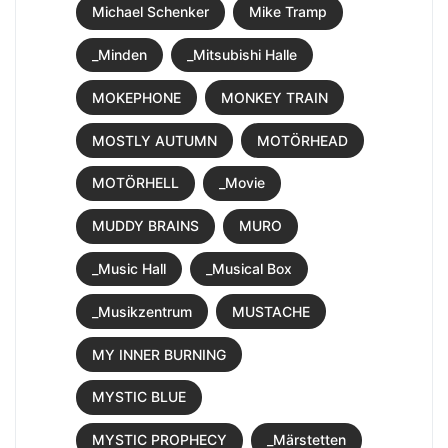
Michael Schenker
Mike Tramp
_Minden
_Mitsubishi Halle
MOKEPHONE
MONKEY TRAIN
MOSTLY AUTUMN
MOTÖRHEAD
MOTÖRHELL
_Movie
MUDDY BRAINS
MURO
_Music Hall
_Musical Box
_Musikzentrum
MUSTACHE
MY INNER BURNING
MYSTIC BLUE
MYSTIC PROPHECY
_Märstetten