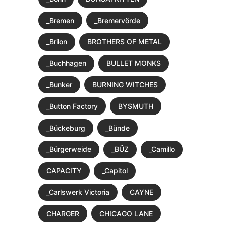
_Bremen
_Bremervörde
_Brilon
BROTHERS OF METAL
_Buchhagen
BULLET MONKS
_Bunker
BURNING WITCHES
_Button Factory
BYSMUTH
_Bückeburg
_Bünde
_Bürgerweide
_BÜZ
_Camillo
CAPACITY
_Capitol
_Carlswerk Victoria
CAYNE
CHARGER
CHICAGO LANE