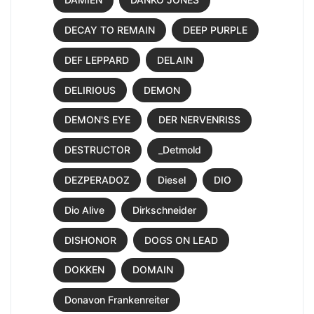
DECAY TO REMAIN
DEEP PURPLE
DEF LEPPARD
DELAIN
DELIRIOUS
DEMON
DEMON'S EYE
DER NERVENRISS
DESTRUCTOR
_Detmold
DEZPERADOZ
Diesel
DIO
Dio Alive
Dirkschneider
DISHONOR
DOGS ON LEAD
DOKKEN
DOMAIN
Donavon Frankenreiter