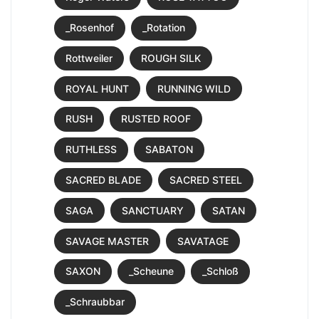
_Rosenhof
_Rotation
Rottweiler
ROUGH SILK
ROYAL HUNT
RUNNING WILD
RUSH
RUSTED ROOF
RUTHLESS
SABATON
SACRED BLADE
SACRED STEEL
SAGA
SANCTUARY
SATAN
SAVAGE MASTER
SAVATAGE
SAXON
_Scheune
_Schloß
_Schraubbar