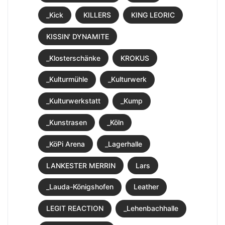
_Kick
KILLERS
KING LEORIC
KISSIN' DYNAMITE
_Klosterschänke
KROKUS
_Kulturmühle
_Kulturwerk
_Kulturwerkstatt
_Kump
_Kunstrasen
_Köln
_KöPi Arena
_Lagerhalle
LANKESTER MERRIN
Lars
_Lauda-Königshofen
Leather
LEGIT REACTION
_Lehenbachhalle