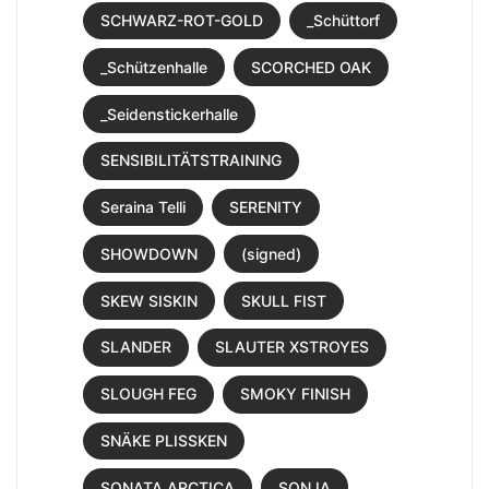
SCHWARZ-ROT-GOLD
_Schüttorf
_Schützenhalle
SCORCHED OAK
_Seidenstickerhalle
SENSIBILITÄTSTRAINING
Seraina Telli
SERENITY
SHOWDOWN
(signed)
SKEW SISKIN
SKULL FIST
SLANDER
SLAUTER XSTROYES
SLOUGH FEG
SMOKY FINISH
SNÄKE PLISSKEN
SONATA ARCTICA
SONJA