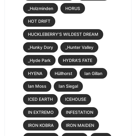
_Holzminden
HORUS
HOT DRIFT
HUCKLEBERRY'S WILDEST DREAM
_Hunky Dory
_Hunter Valley
_Hyde Park
HYDRA'S FATE
HYENA
Hüllhorst
Ian Gillan
Ian Moss
Ian Siegal
ICED EARTH
ICEHOUSE
IN EXTREMO
INFESTATION
IRON KOBRA
IRON MAIDEN