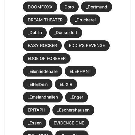
DOOMFOXX
Doro
_Dortmund
DREAM THEATER
_Druckerei
_Dublin
_Düsseldorf
EASY ROCKER
EDDIE'S REVENGE
EDGE OF FOREVER
_Eilenriedehalle
ELEPHANT
_Elfenbein
ELIXIR
_Emslandhallen
_Enger
EPITAPH
_Eschershausen
_Essen
EVIDENCE ONE