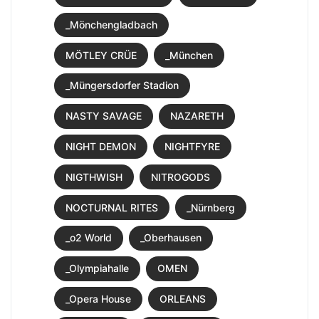
_Mönchengladbach
MÖTLEY CRÜE
_München
_Müngersdorfer Stadion
NASTY SAVAGE
NAZARETH
NIGHT DEMON
NIGHTFYRE
NIGTHWISH
NITROGODS
NOCTURNAL RITES
_Nürnberg
_o2 World
_Oberhausen
_Olympiahalle
OMEN
_Opera House
ORLEANS