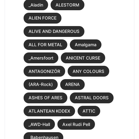
_Aladin
ALESTORM
ALIEN FORCE
ALIVE AND DANGEROUS
ALL FOR METAL
Amalgama
_Amersfoort
ANICENT CURSE
ANTAGONIZÖR
ANY COLOURS
(ARA-Rock)
ARENA
ASHES OF ARES
ASTRAL DOORS
ATLANTEAN KODEX
ATTIC
_AWD-Hall
Axel Rudi Pell
_Babenhausen