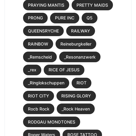
PRAYING MANTIS
PRETTY MAIDS
PRONG
PURE INC
Q5
QUEENSRYCHE
RAILWAY
RAINBOW
Reineburgkeller
_Remscheid
_Resonanzwerk
_rex
RICE OF JESUS
_Ringlokschuppen
RIOT
RIOT CITY
RISING GLORY
Rocb Rock
_Rock Heaven
RODGAU MONOTONES
Roger Waters
ROSE TATTOO