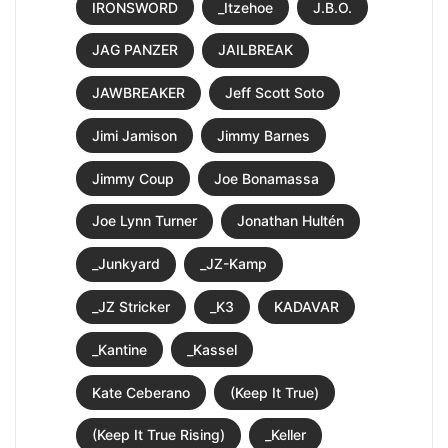
IRONSWORD
_Itzehoe
J.B.O.
JAG PANZER
JAILBREAK
JAWBREAKER
Jeff Scott Soto
Jimi Jamison
Jimmy Barnes
Jimmy Coup
Joe Bonamassa
Joe Lynn Turner
Jonathan Hultén
_Junkyard
_JZ-Kamp
_JZ Stricker
_K3
KADAVAR
_Kantine
_Kassel
Kate Ceberano
(Keep It True)
(Keep It True Rising)
_Keller