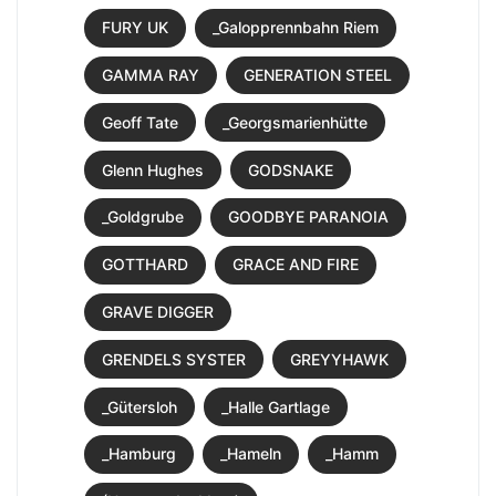
FURY UK
_Galopprennbahn Riem
GAMMA RAY
GENERATION STEEL
Geoff Tate
_Georgsmarienhütte
Glenn Hughes
GODSNAKE
_Goldgrube
GOODBYE PARANOIA
GOTTHARD
GRACE AND FIRE
GRAVE DIGGER
GRENDELS SYSTER
GREYYHAWK
_Gütersloh
_Halle Gartlage
_Hamburg
_Hameln
_Hamm