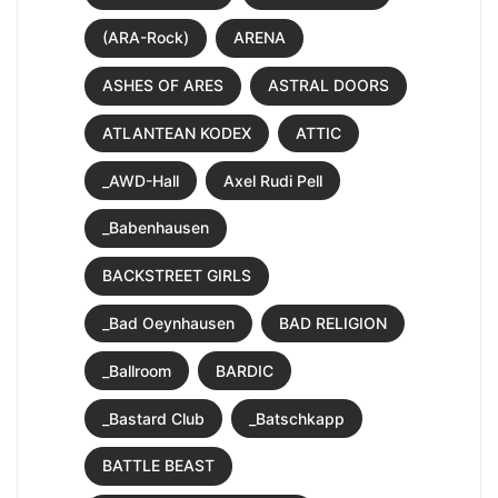
(ARA-Rock)
ARENA
ASHES OF ARES
ASTRAL DOORS
ATLANTEAN KODEX
ATTIC
_AWD-Hall
Axel Rudi Pell
_Babenhausen
BACKSTREET GIRLS
_Bad Oeynhausen
BAD RELIGION
_Ballroom
BARDIC
_Bastard Club
_Batschkapp
BATTLE BEAST