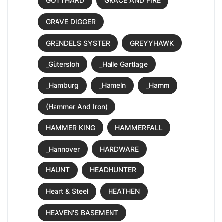
GOTTHARD
GRACE AND FIRE
GRAVE DIGGER
GRENDELS SYSTER
GREYYHAWK
_Gütersloh
_Halle Gartlage
_Hamburg
_Hameln
_Hamm
(Hammer And Iron)
HAMMER KING
HAMMERFALL
_Hannover
HARDWARE
HAUNT
HEADHUNTER
Heart & Steel
HEATHEN
HEAVEN'S BASEMENT