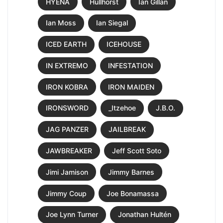
HYENA
Hüllhorst
Ian Gillan
Ian Moss
Ian Siegal
ICED EARTH
ICEHOUSE
IN EXTREMO
INFESTATION
IRON KOBRA
IRON MAIDEN
IRONSWORD
_Itzehoe
J.B.O.
JAG PANZER
JAILBREAK
JAWBREAKER
Jeff Scott Soto
Jimi Jamison
Jimmy Barnes
Jimmy Coup
Joe Bonamassa
Joe Lynn Turner
Jonathan Hultén