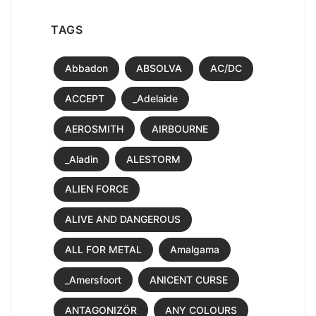
TAGS
Abbadon
ABSOLVA
AC/DC
ACCEPT
_Adelaide
AEROSMITH
AIRBOURNE
_Aladin
ALESTORM
ALIEN FORCE
ALIVE AND DANGEROUS
ALL FOR METAL
Amalgama
_Amersfoort
ANICENT CURSE
ANTAGONIZÖR
ANY COLOURS