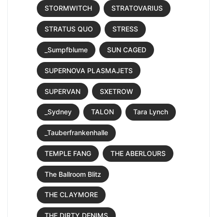
STORMWITCH
STRATOVARIUS
STRATUS QUO
STRESS
_Sumpfblume
SUN CAGED
SUPERNOVA PLASMAJETS
SUPERVAN
SXETROW
_Sydney
TALON
Tara Lynch
_Tauberfrankenhalle
TEMPLE FANG
THE ABERLOURS
The Ballroom Blitz
THE CLAYMORE
THE DIRTY DENIMS