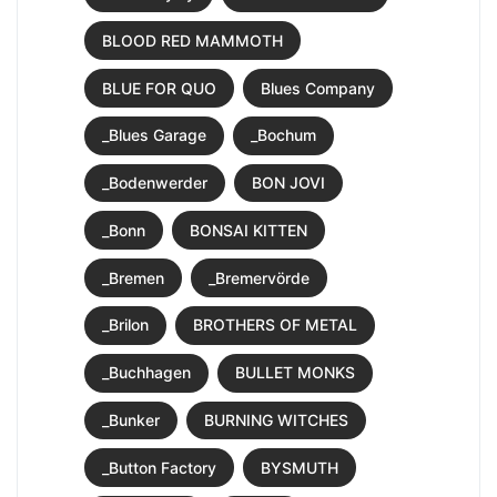
BLOOD RED MAMMOTH
BLUE FOR QUO
Blues Company
_Blues Garage
_Bochum
_Bodenwerder
BON JOVI
_Bonn
BONSAI KITTEN
_Bremen
_Bremervörde
_Brilon
BROTHERS OF METAL
_Buchhagen
BULLET MONKS
_Bunker
BURNING WITCHES
_Button Factory
BYSMUTH