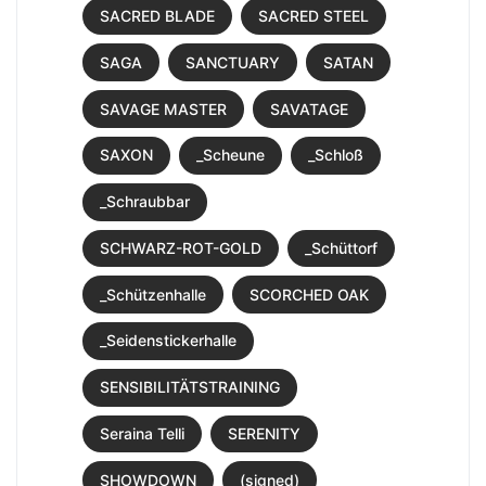
SACRED BLADE
SACRED STEEL
SAGA
SANCTUARY
SATAN
SAVAGE MASTER
SAVATAGE
SAXON
_Scheune
_Schloß
_Schraubbar
SCHWARZ-ROT-GOLD
_Schüttorf
_Schützenhalle
SCORCHED OAK
_Seidenstickerhalle
SENSIBILITÄTSTRAINING
Seraina Telli
SERENITY
SHOWDOWN
(signed)