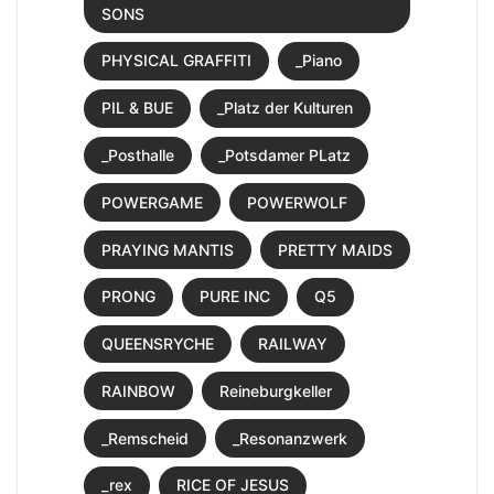
SONS
PHYSICAL GRAFFITI
_Piano
PIL & BUE
_Platz der Kulturen
_Posthalle
_Potsdamer PLatz
POWERGAME
POWERWOLF
PRAYING MANTIS
PRETTY MAIDS
PRONG
PURE INC
Q5
QUEENSRYCHE
RAILWAY
RAINBOW
Reineburgkeller
_Remscheid
_Resonanzwerk
_rex
RICE OF JESUS