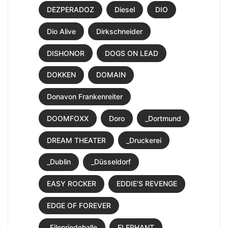
DEZPERADOZ
Diesel
DIO
Dio Alive
Dirkschneider
DISHONOR
DOGS ON LEAD
DOKKEN
DOMAIN
Donavon Frankenreiter
DOOMFOXX
Doro
_Dortmund
DREAM THEATER
_Druckerei
_Dublin
_Düsseldorf
EASY ROCKER
EDDIE'S REVENGE
EDGE OF FOREVER
_Eilenriedehalle
ELEPHANT