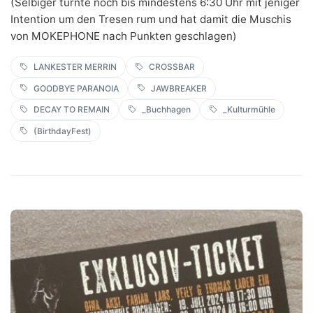
(Selbiger turnte noch bis mindestens 6:30 Uhr mit jeniger
Intention um den Tresen rum und hat damit die Muschis
von MOKEPHONE nach Punkten geschlagen)
LANKESTER MERRIN
CROSSBAR
GOODBYE PARANOIA
JAWBREAKER
DECAY TO REMAIN
_Buchhagen
_Kulturmühle
(BirthdayFest)