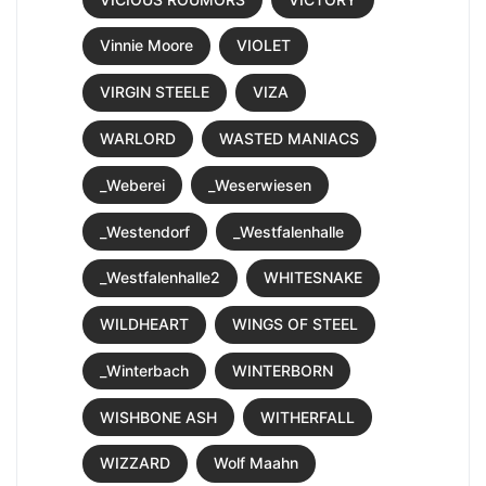
Vinnie Moore
VIOLET
VIRGIN STEELE
VIZA
WARLORD
WASTED MANIACS
_Weberei
_Weserwiesen
_Westendorf
_Westfalenhalle
_Westfalenhalle2
WHITESNAKE
WILDHEART
WINGS OF STEEL
_Winterbach
WINTERBORN
WISHBONE ASH
WITHERFALL
WIZZARD
Wolf Maahn