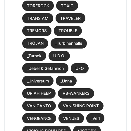
TORFROCK
TOXIC
TRANS AM
TRAVELER
TREMORS
TROUBLE
TRÖJAN
_Turbinenhalle
_Turock
U.D.O.
_Uebel & Gefährlich
UFO
_Universum
_Unna
URIAH HEEP
V8-WANKERS
VAN CANTO
VANISHING POINT
VENGEANCE
VENUES
_Verl
VICIOUS ROUMORS
VICTORY