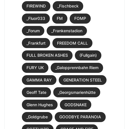
FIREWIND
_Fischbeck
_Fluor033
FM
FOMP
_Forum
_Frankenstadion
_Frankfurt
FREEDOM CALL
FULL BROKEN ASHES
(Fullgain)
FURY UK
_Galopprennbahn Riem
GAMMA RAY
GENERATION STEEL
Geoff Tate
_Georgsmarienhütte
Glenn Hughes
GODSNAKE
_Goldgrube
GOODBYE PARANOIA