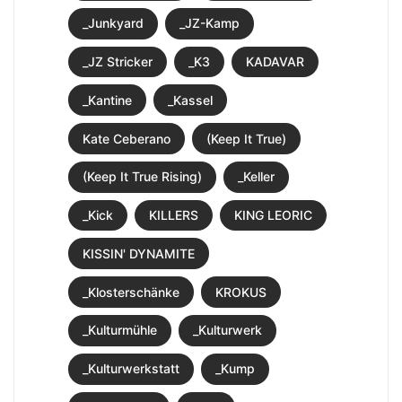
_Junkyard
_JZ-Kamp
_JZ Stricker
_K3
KADAVAR
_Kantine
_Kassel
Kate Ceberano
(Keep It True)
(Keep It True Rising)
_Keller
_Kick
KILLERS
KING LEORIC
KISSIN' DYNAMITE
_Klosterschänke
KROKUS
_Kulturmühle
_Kulturwerk
_Kulturwerkstatt
_Kump