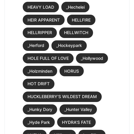
HEAVY LOAD
_Hechelei
HEIR APPARENT
HELLFIRE
HELLRIPPER
HELLWITCH
_Herford
_Hockeypark
HOLE FULL OF LOVE
_Hollywood
_Holzminden
HORUS
HOT DRIFT
HUCKLEBERRY'S WILDEST DREAM
_Hunky Dory
_Hunter Valley
_Hyde Park
HYDRA'S FATE