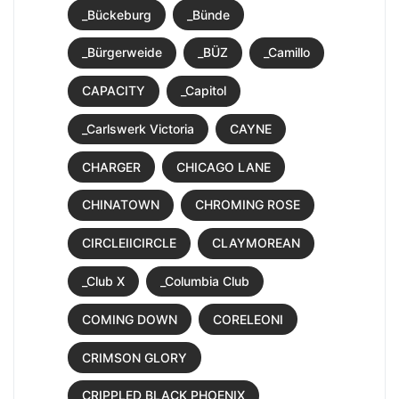
_Bückeburg
_Bünde
_Bürgerweide
_BÜZ
_Camillo
CAPACITY
_Capitol
_Carlswerk Victoria
CAYNE
CHARGER
CHICAGO LANE
CHINATOWN
CHROMING ROSE
CIRCLEIICIRCLE
CLAYMOREAN
_Club X
_Columbia Club
COMING DOWN
CORELEONI
CRIMSON GLORY
CRIPPLED BLACK PHOENIX