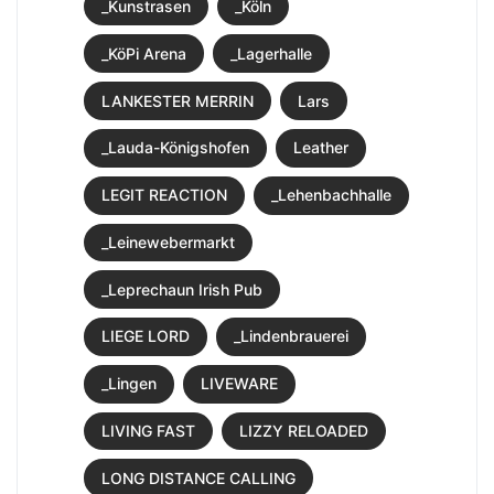
_Kunstrasen
_Köln
_KöPi Arena
_Lagerhalle
LANKESTER MERRIN
Lars
_Lauda-Königshofen
Leather
LEGIT REACTION
_Lehenbachhalle
_Leinewebermarkt
_Leprechaun Irish Pub
LIEGE LORD
_Lindenbrauerei
_Lingen
LIVEWARE
LIVING FAST
LIZZY RELOADED
LONG DISTANCE CALLING