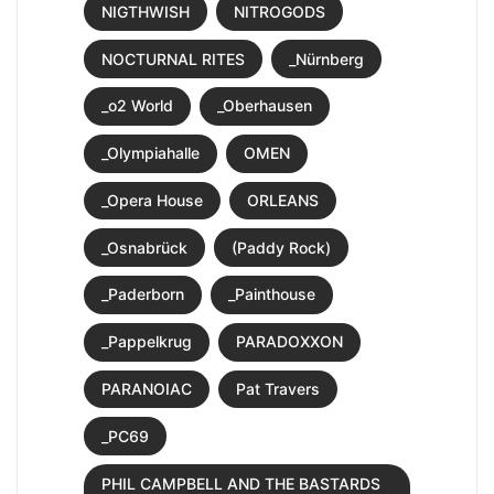
NIGTHWISH
NITROGODS
NOCTURNAL RITES
_Nürnberg
_o2 World
_Oberhausen
_Olympiahalle
OMEN
_Opera House
ORLEANS
_Osnabrück
(Paddy Rock)
_Paderborn
_Painthouse
_Pappelkrug
PARADOXXON
PARANOIAC
Pat Travers
_PC69
PHIL CAMPBELL AND THE BASTARDS