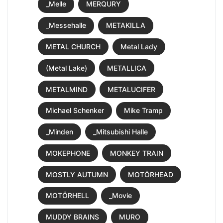
_Melle
MERQURY
_Messehalle
METAKILLA
METAL CHURCH
Metal Lady
(Metal Lake)
METALLICA
METALMIND
METALUCIFER
Michael Schenker
Mike Tramp
_Minden
_Mitsubishi Halle
MOKEPHONE
MONKEY TRAIN
MOSTLY AUTUMN
MOTÖRHEAD
MOTÖRHELL
_Movie
MUDDY BRAINS
MURO