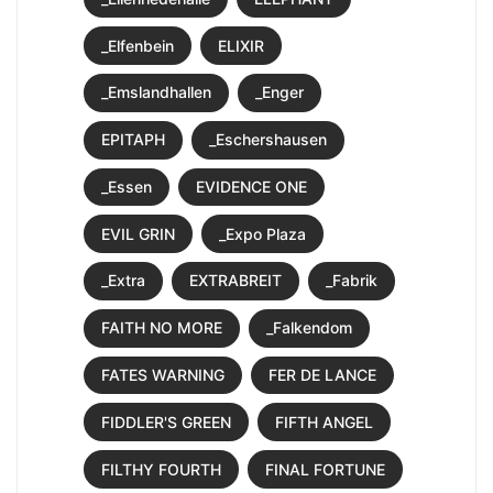
_Elfenbein
ELIXIR
_Emslandhallen
_Enger
EPITAPH
_Eschershausen
_Essen
EVIDENCE ONE
EVIL GRIN
_Expo Plaza
_Extra
EXTRABREIT
_Fabrik
FAITH NO MORE
_Falkendom
FATES WARNING
FER DE LANCE
FIDDLER'S GREEN
FIFTH ANGEL
FILTHY FOURTH
FINAL FORTUNE