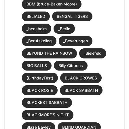
BBM (bruce-Baker-Moore)
BELIALED
BENGAL TIGERS
_bensheim
_Berlin
_Berufskolleg
_Beverungen
BEYOND THE RAINBOW
_Bielefeld
BIG BALLS
Billy Gibbons
(BirthdayFest)
BLACK CROWES
BLACK ROSIE
BLACK SABBATH
BLACKEST SABBATH
BLACKMORE'S NIGHT
Blaze Bayley
BLIND GUARDIAN