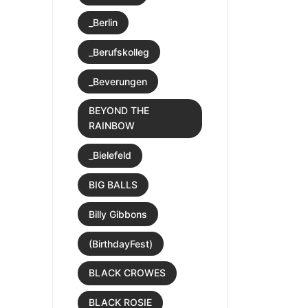
_Berlin
_Berufskolleg
_Beverungen
BEYOND THE
RAINBOW
_Bielefeld
BIG BALLS
Billy Gibbons
(BirthdayFest)
BLACK CROWES
BLACK ROSIE