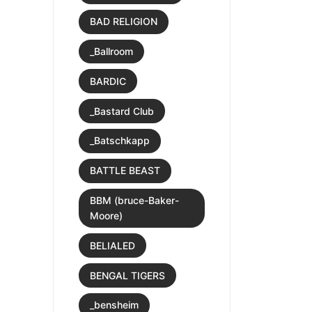
BAD RELIGION
_Ballroom
BARDIC
_Bastard Club
_Batschkapp
BATTLE BEAST
BBM (bruce-Baker-
Moore)
BELIALED
BENGAL TIGERS
_bensheim