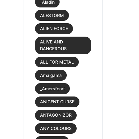
_Aladin
ALESTORM
ALIEN FORCE
ALIVE AND
DANGEROUS
ALL FOR METAL
Amalgama
_Amersfoort
ANICENT CURSE
ANTAGONIZÖR
ANY COLOURS