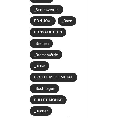
_Bodenwerder
BON JOVI
_Bonn
BONSAI KITTEN
_Bremen
_Bremervörde
_Brilon
BROTHERS OF METAL
_Buchhagen
BULLET MONKS
_Bunker