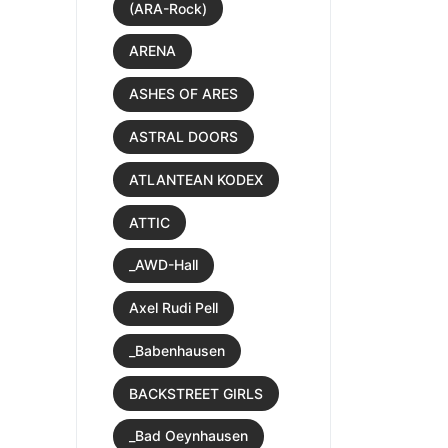
(ARA-Rock)
ARENA
ASHES OF ARES
ASTRAL DOORS
ATLANTEAN KODEX
ATTIC
_AWD-Hall
Axel Rudi Pell
_Babenhausen
BACKSTREET GIRLS
_Bad Oeynhausen