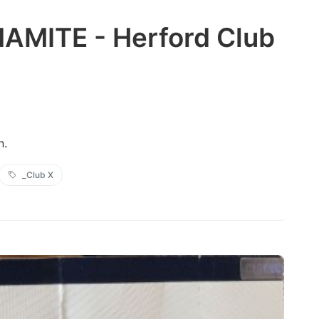
NAMITE - Herford Club
n.
_Club X