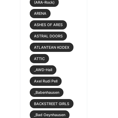
(ARA-Rock)
ARENA
ASHES OF ARES
ASTRAL DOORS
ATLANTEAN KODEX
ATTIC
_AWD-Hall
Axel Rudi Pell
_Babenhausen
BACKSTREET GIRLS
_Bad Oeynhausen