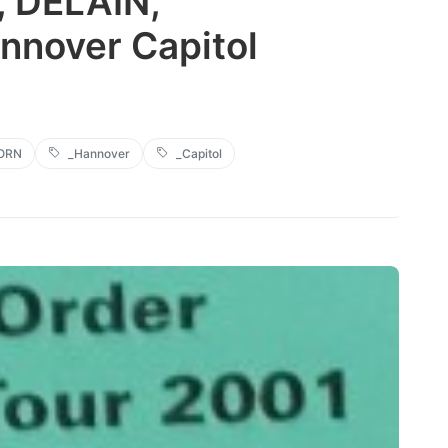
 DELAIN,
nover Capitol
ORN
_Hannover
_Capitol