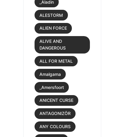
_Aladin
ALESTORM
ALIEN FORCE
ALIVE AND
DANGEROUS
ALL FOR METAL
Amalgama
_Amersfoort
ANICENT CURSE
ANTAGONIZÖR
ANY COLOURS