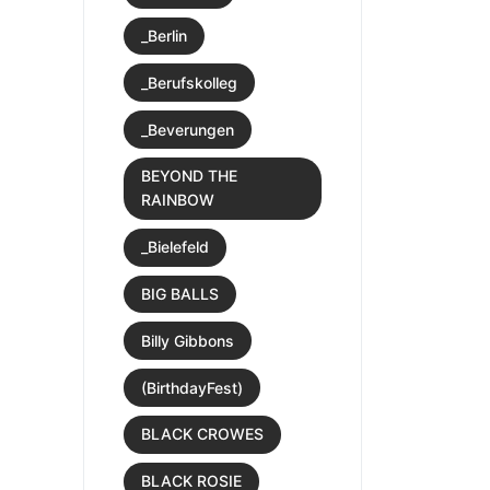
_Berlin
_Berufskolleg
_Beverungen
BEYOND THE
RAINBOW
_Bielefeld
BIG BALLS
Billy Gibbons
(BirthdayFest)
BLACK CROWES
BLACK ROSIE