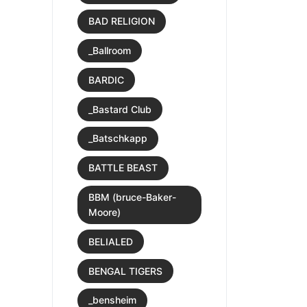
BAD RELIGION
_Ballroom
BARDIC
_Bastard Club
_Batschkapp
BATTLE BEAST
BBM (bruce-Baker-
Moore)
BELIALED
BENGAL TIGERS
_bensheim