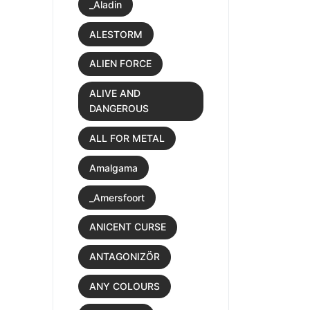
_Aladin
ALESTORM
ALIEN FORCE
ALIVE AND
DANGEROUS
ALL FOR METAL
Amalgama
_Amersfoort
ANICENT CURSE
ANTAGONIZÖR
ANY COLOURS