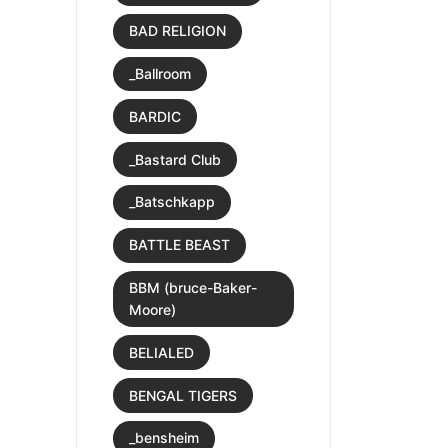
BAD RELIGION
_Ballroom
BARDIC
_Bastard Club
_Batschkapp
BATTLE BEAST
BBM (bruce-Baker-
Moore)
BELIALED
BENGAL TIGERS
_bensheim