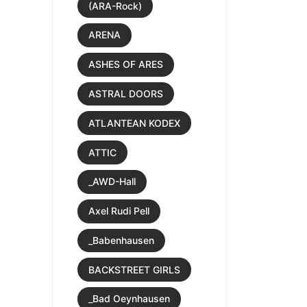
(ARA-Rock)
ARENA
ASHES OF ARES
ASTRAL DOORS
ATLANTEAN KODEX
ATTIC
_AWD-Hall
Axel Rudi Pell
_Babenhausen
BACKSTREET GIRLS
_Bad Oeynhausen