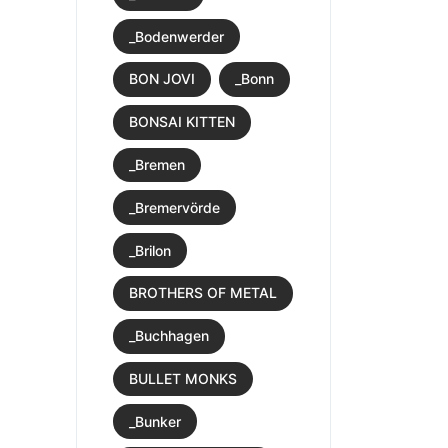
_Bodenwerder
BON JOVI
_Bonn
BONSAI KITTEN
_Bremen
_Bremervörde
_Brilon
BROTHERS OF METAL
_Buchhagen
BULLET MONKS
_Bunker