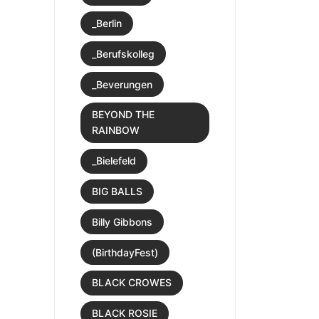
_Berlin
_Berufskolleg
_Beverungen
BEYOND THE
RAINBOW
_Bielefeld
BIG BALLS
Billy Gibbons
(BirthdayFest)
BLACK CROWES
BLACK ROSIE