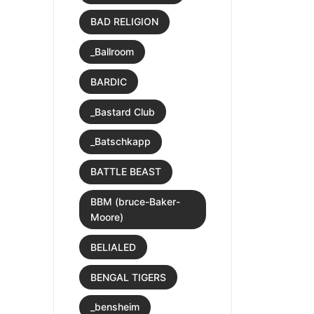
BAD RELIGION
_Ballroom
BARDIC
_Bastard Club
_Batschkapp
BATTLE BEAST
BBM (bruce-Baker-
Moore)
BELIALED
BENGAL TIGERS
_bensheim