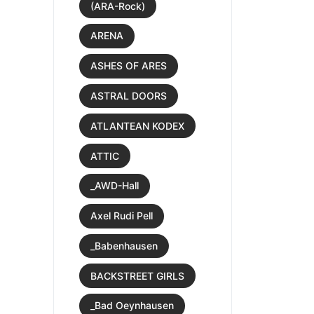
(ARA-Rock)
ARENA
ASHES OF ARES
ASTRAL DOORS
ATLANTEAN KODEX
ATTIC
_AWD-Hall
Axel Rudi Pell
_Babenhausen
BACKSTREET GIRLS
_Bad Oeynhausen