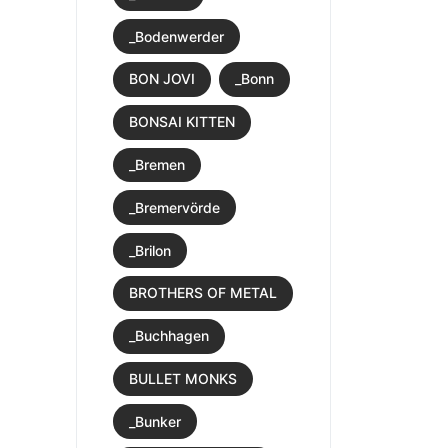
_Bodenwerder
BON JOVI
_Bonn
BONSAI KITTEN
_Bremen
_Bremervörde
_Brilon
BROTHERS OF METAL
_Buchhagen
BULLET MONKS
_Bunker