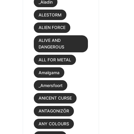
_Aladin
ALESTORM
ALIEN FORCE
ALIVE AND
DANGEROUS
ALL FOR METAL
Amalgama
_Amersfoort
ANICENT CURSE
ANTAGONIZÖR
ANY COLOURS