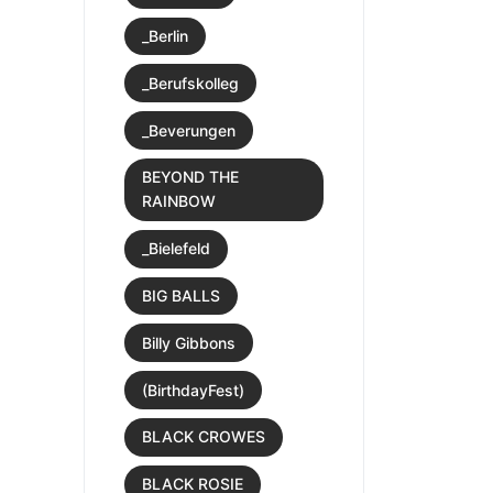
_Berlin
_Berufskolleg
_Beverungen
BEYOND THE
RAINBOW
_Bielefeld
BIG BALLS
Billy Gibbons
(BirthdayFest)
BLACK CROWES
BLACK ROSIE